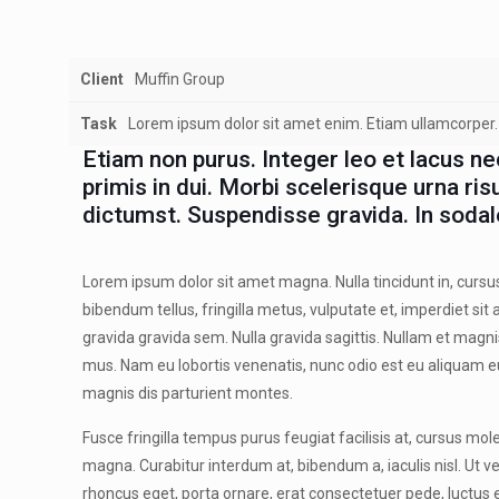
Client
Muffin Group
Task
Lorem ipsum dolor sit amet enim. Etiam ullamcorper. 
Etiam non purus. Integer leo et lacus n
primis in dui. Morbi scelerisque urna ris
dictumst. Suspendisse gravida. In sodal
Lorem ipsum dolor sit amet magna. Nulla tincidunt in, cursus 
bibendum tellus, fringilla metus, vulputate et, imperdiet si
gravida gravida sem. Nulla gravida sagittis. Nullam et magni
mus. Nam eu lobortis venenatis, nunc odio est eu aliquam eu
magnis dis parturient montes.
Fusce fringilla tempus purus feugiat facilisis at, cursus mole
magna. Curabitur interdum at, bibendum a, iaculis nisl. Ut ve
rhoncus eget, porta ornare, erat consectetuer pede, luctus et