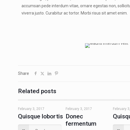
accumsan pede interdum vitae, ornare egestas non, sollicitudi
viverra justo. Curabitur ac tortor. Morbi risus sit amet enim.
Share
Related posts
February 3, 2017
February 3, 2017
February 3
Quisque lobortis
Donec
Quisq
fermentum