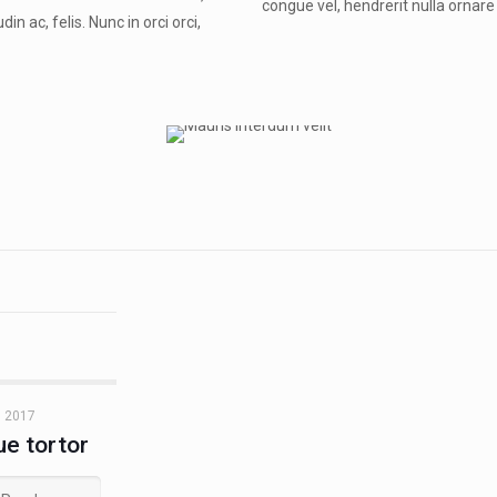
congue vel, hendrerit nulla ornare 
n ac, felis. Nunc in orci orci,
, 2017
ue tortor