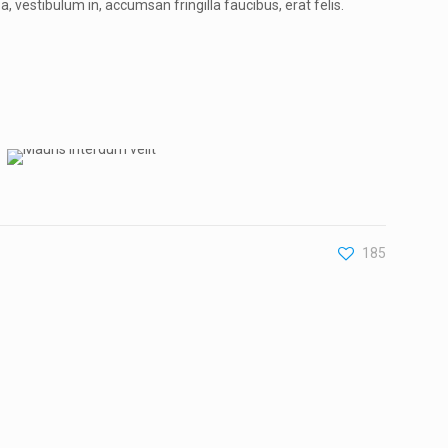
a, vestibulum in, accumsan fringilla faucibus, erat felis.
185