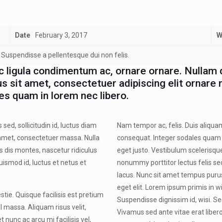
Date
February 3, 2017
W
Suspendisse a pellentesque dui non felis.
ec ligula condimentum ac, ornare ornare. Nullam 
us sit amet, consectetuer adipiscing elit ornare n
es quam in lorem nec libero.
sed, sollicitudin id, luctus diam
Nam tempor ac, felis. Duis aliquam,
t amet, consectetuer massa. Nulla
consequat. Integer sodales quam 
s dis montes, nascetur ridiculus
eget justo. Vestibulum scelerisque
ismod id, luctus et netus et
nonummy porttitor lectus felis se
lacus. Nunc sit amet tempus purus
eget elit. Lorem ipsum primis in wi
stie. Quisque facilisis est pretium
Suspendisse dignissim id, wisi. Sed
l massa. Aliquam risus velit,
Vivamus sed ante vitae erat libero,
 nunc ac arcu mi facilisis vel,