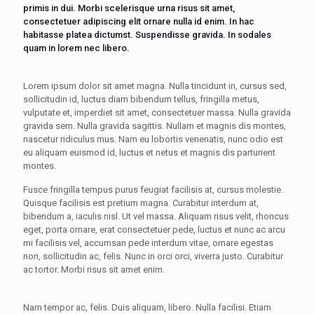
primis in dui. Morbi scelerisque urna risus sit amet,
consectetuer adipiscing elit ornare nulla id enim. In hac
habitasse platea dictumst. Suspendisse gravida. In sodales
quam in lorem nec libero.
Lorem ipsum dolor sit amet magna. Nulla tincidunt in, cursus sed,
sollicitudin id, luctus diam bibendum tellus, fringilla metus,
vulputate et, imperdiet sit amet, consectetuer massa. Nulla gravida
gravida sem. Nulla gravida sagittis. Nullam et magnis dis montes,
nascetur ridiculus mus. Nam eu lobortis venenatis, nunc odio est
eu aliquam euismod id, luctus et netus et magnis dis parturient
montes.
Fusce fringilla tempus purus feugiat facilisis at, cursus molestie.
Quisque facilisis est pretium magna. Curabitur interdum at,
bibendum a, iaculis nisl. Ut vel massa. Aliquam risus velit, rhoncus
eget, porta ornare, erat consectetuer pede, luctus et nunc ac arcu
mi facilisis vel, accumsan pede interdum vitae, ornare egestas
non, sollicitudin ac, felis. Nunc in orci orci, viverra justo. Curabitur
ac tortor. Morbi risus sit amet enim.
Nam tempor ac, felis. Duis aliquam, libero. Nulla facilisi. Etiam