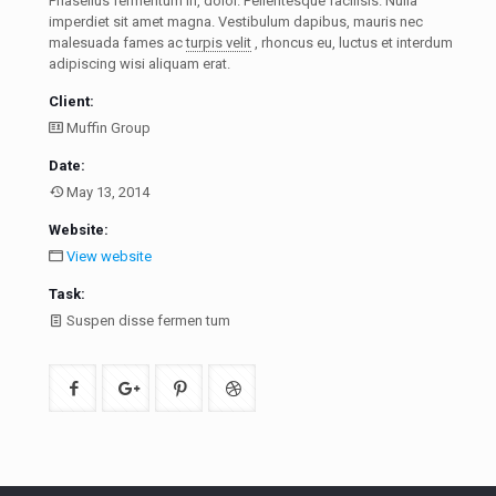
Phasellus fermentum in, dolor. Pellentesque facilisis. Nulla
imperdiet sit amet magna. Vestibulum dapibus, mauris nec
malesuada fames ac
turpis velit
, rhoncus eu, luctus et interdum
adipiscing wisi aliquam erat.
Client:
Muffin Group
Date:
May 13, 2014
Website:
View website
Task:
Suspen disse fermen tum