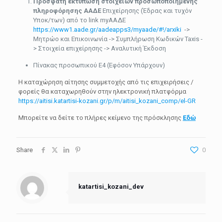
Πρόσφατη εκτύπωση στοιχείων προσωποποιημένης
πληροφόρησης ΑΑΔΕ
Επιχείρησης (Έδρας και τυχόν
Υποκ/των) από το link myΑΑΔΕ
https://www1.aade.gr/aadeapps3/myaade/#!/arxiki
->
Μητρώο και Επικοινωνία -> Συμπλήρωση Κωδικών Taxis -
> Στοιχεία επιχείρησης -> Αναλυτική Έκδοση
Πίνακας προσωπικού E4 (Εφόσον Υπάρχουν)
Η καταχώρηση αίτησης συμμετοχής από τις επιχειρήσεις /
φορείς θα καταχωρηθούν στην ηλεκτρονική πλατφόρμα
https://aitisi.katartisi-kozani.gr/p/m/aitisi_kozani_comp/el-GR
Μπορείτε να δείτε το πλήρες κείμενο της πρόσκλησης
Εδώ
Share
0
katartisi_kozani_dev