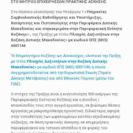
ΣΤΟ ΜΗΤΡΩΟ ΕΠΙΧΕΙΡΗΣΕΩΝ ΠΡΑΚΤΙΚΗΣ ΑΣΚΗΣΗΣ
Στο πλαίσιο υλοποίησης του Υποέργου 1
«Υπηρεσίες
Συμβουλευτικής Καθοδήγησης και Υποστήριξης,
Κατάρτισης και Πιστοποίησης στην Περιφέρεια Δυτικής
Μακεδονίας και συγκεκριμένα στην Περιφερειακή Ενότητα
Κοζάνης» ,
της Πράξης με τίτλο
Πλοηγός Δεξιοτήτων στην
Κοζάνη Δυτικής Μακεδονίας» με κωδικό ΟΠΣ (MIS)
6001146
Το Επιμελητήριο Κοζάνης ως Δικαιούχος, υλοποιεί την Πράξη
με τίτλο
Πλοηγός Δεξιοτήτων στην Κοζάνη Δυτικής
Μακεδονίας»
με κωδικό ΟΠΣ (MIS) 6001146, η οποία
συγχρηματοδοτείται από την Ευρωπαϊκή Ένωση (Ταμείο
Δίκαιης Μετάβασης) και από Εθνικούς Πόρους (μέσω του
ΠΔΕ).
Ο στόχος της Πράξης είναι η κινητοποίηση 500 ανέργων της
Περιφερειακής Ενότητας Κοζάνης και η είσοδος /
επανείσοδός τους στην αγορά εργασίας, σε βιώσιμες θέσεις
εργασίας με μακροπρόθεσμη προοπτική. Ειδικότερα, αφορά
στην τοποθέτηση των ωφελουμένων κατόπιν εξειδικευμένης
σύζευξης, σε θέση πρακτικής άσκησης σε επιχειρήσεις
περιφερειακού και τοπικού επιπέδου ή σε φορείς του