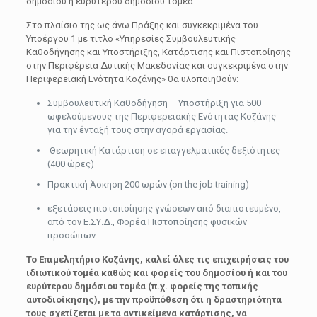
δημοσίου ή ευρύτερου δημοσίου τομέα.
Στο πλαίσιο της ως άνω Πράξης και συγκεκριμένα του
Υποέργου 1 με τίτλο «Υπηρεσίες Συμβουλευτικής
Καθοδήγησης και Υποστήριξης, Κατάρτισης και Πιστοποίησης
στην Περιφέρεια Δυτικής Μακεδονίας και συγκεκριμένα στην
Περιφερειακή Ενότητα Κοζάνης» θα υλοποιηθούν:
Συμβουλευτική Καθοδήγηση – Υποστήριξη για 500
ωφελούμενους της Περιφερειακής Ενότητας Κοζάνης
για την ένταξή τους στην αγορά εργασίας.
Θεωρητική Κατάρτιση σε επαγγελματικές δεξιότητες
(400 ώρες)
Πρακτική Άσκηση 200 ωρών (on the job training)
εξετάσεις πιστοποίησης γνώσεων από διαπιστευμένο,
από τον Ε.ΣΥ.Δ., Φορέα Πιστοποίησης φυσικών
προσώπων
Το Επιμελητήριο Κοζάνης, καλεί όλες τις επιχειρήσεις του
ιδιωτικού τομέα καθώς και φορείς του δημοσίου ή και του
ευρύτερου δημόσιου τομέα (π.χ. φορείς της τοπικής
αυτοδιοίκησης), με την προϋπόθεση ότι η δραστηριότητα
τους σχετίζεται με τα αντικείμενα κατάρτισης, να